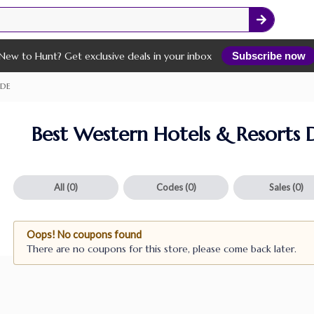
New to Hunt? Get exclusive deals in your inbox
Subscribe now
 DE
Best Western Hotels & Resorts
All
(0)
Codes
(0)
Sales
(0)
Oops! No coupons found
There are no coupons for this store, please come back later.