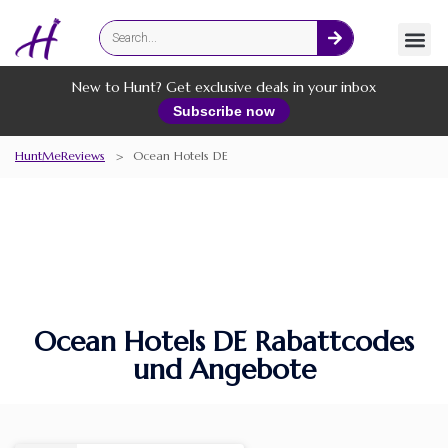
Fashion
Online Services
New to Hunt? Get exclusive deals in your inbox
Subscribe now
HuntMeReviews
>
Ocean Hotels DE
Ocean Hotels DE Rabattcodes
und Angebote