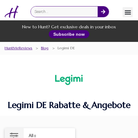
Fashion
Online Services
New to Hunt? Get exclusive deals in your inbox
Subscribe now
HuntMeReviews
>
Blog
>
Legimi DE
Legimi DE Rabatte & Angebote
All
0