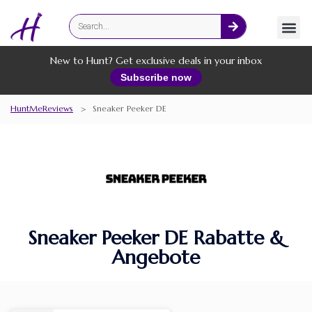
Fashion
Online Services
New to Hunt? Get exclusive deals in your inbox
Subscribe now
HuntMeReviews
>
Sneaker Peeker DE
Sneaker Peeker DE Rabatte &
Angebote