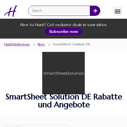
Fashion
Online Services
New to Hunt? Get exclusive deals in your inbox
Subscribe now
HuntMeReviews
>
Blog
>
SmartSheet Solution DE
SmartSheet Solution DE Rabatte
und Angebote