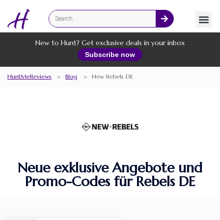
Fashion
Online Services
New to Hunt? Get exclusive deals in your inbox
Subscribe now
HuntMeReviews
>
Blog
>
New Rebels DE
Neue exklusive Angebote und
Promo-Codes für Rebels DE