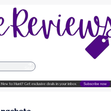
Search
New to Hunt? Get exclusive deals in your inbox
Subscribe now