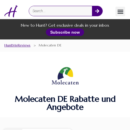
Fashion
Online Services
New to Hunt? Get exclusive deals in your inbox
Subscribe now
HuntMeReviews
>
Molecaten DE
Molecaten DE Rabatte und
Angebote