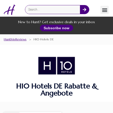
Fashion
Online Services
New to Hunt? Get exclusive deals in your inbox
Subscribe now
HuntMeReviews
>
H10 Hotels DE
H10 Hotels DE Rabatte &
Angebote