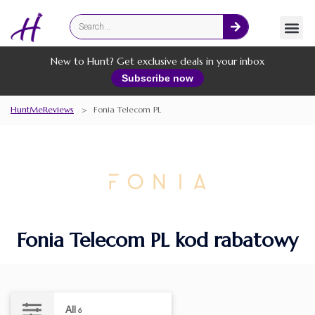
Fashion
Online Services
New to Hunt? Get exclusive deals in your inbox
Subscribe now
HuntMeReviews
>
Fonia Telecom PL
Fonia Telecom PL kod rabatowy
All
6