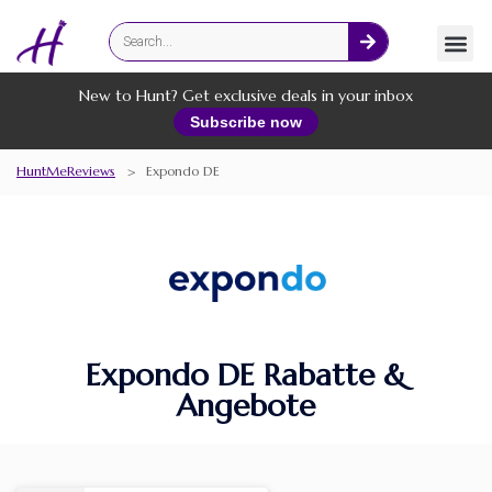
Fashion
Online Services
New to Hunt? Get exclusive deals in your inbox
Subscribe now
HuntMeReviews
>
Expondo DE
Expondo DE Rabatte &
Angebote