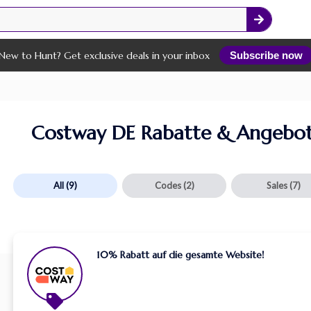
New to Hunt? Get exclusive deals in your inbox
Subscribe now
Costway DE Rabatte & Angebo
All
(9)
Codes
(2)
Sales
(7)
10% Rabatt auf die gesamte Website!