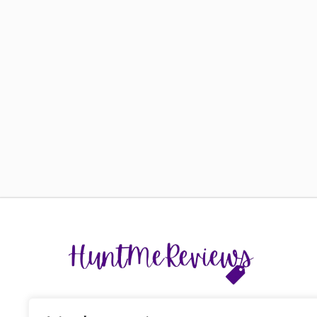
The display of third-party trademarks and trade names o
this site does not imply any affiliation with or endorsem